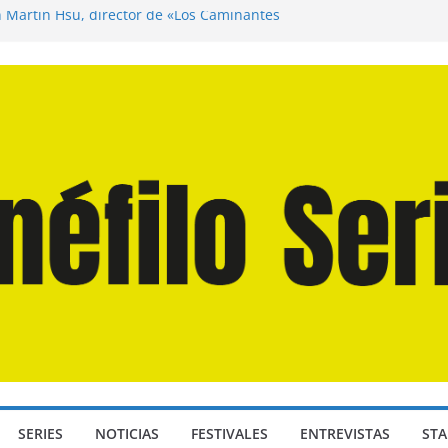
n Martín Hsu, director de «Los Caminantes
ía D: Bajo Presión» de Anthony Maras (2026)
endro» de Hanna Bergholm (2026)
 Domingos» de Alauda Ruiz de Azúa (2025)
disea» de Christopher Nolan (2026)
SERIES
NOTICIAS
FESTIVALES
ENTREVISTAS
STA