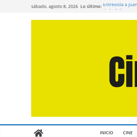
Saltar
Lo último:
Entrevista a Jua
sábado, agosto 8, 2026
al
de la Calle»
Crítica de «El D
contenido
Crítica de «Eng
Crítica de «Los
Crítica de «La O
INICIO
CINE