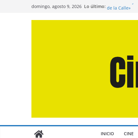
Saltar
Entrevista a J
Lo último:
domingo, agosto 9, 2026
de la Calle»
al
Crítica de «El 
contenido
Crítica de «En
Crítica de «Lo
Crítica de «La
INICIO
CINE