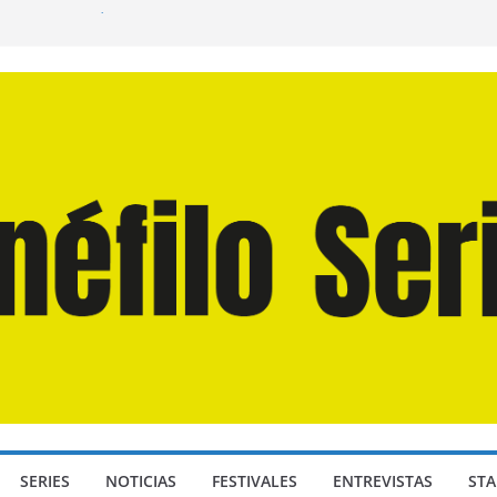
uan Martín Hsu, director de «Los Caminantes
Día D: Bajo Presión» de Anthony Maras (2026)
gendro» de Hanna Bergholm (2026)
s Domingos» de Alauda Ruiz de Azúa (2025)
 Odisea» de Christopher Nolan (2026)
SERIES
NOTICIAS
FESTIVALES
ENTREVISTAS
STA