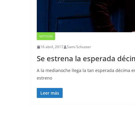
NOTICIAS
16 abril, 2017
Sami Schuster
Se estrena la esperada dé
A la medianoche llega la tan esperada décima e
estreno
Leer más