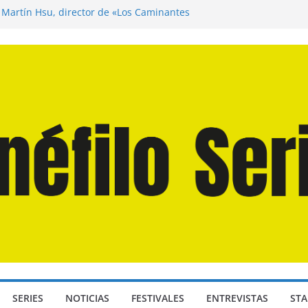
n Martín Hsu, director de «Los Caminantes
a D: Bajo Presión» de Anthony Maras (2026)
ndro» de Hanna Bergholm (2026)
Domingos» de Alauda Ruiz de Azúa (2025)
disea» de Christopher Nolan (2026)
SERIES
NOTICIAS
FESTIVALES
ENTREVISTAS
STA