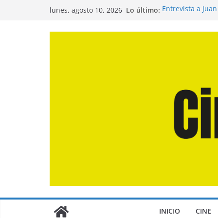
Saltar
Lo último:
Entrevista a Jua
lunes, agosto 10, 2026
al
de la Calle»
Crítica de «El Dí
contenido
Crítica de «Enge
Crítica de «Los 
Crítica de «La O
INICIO
CINE