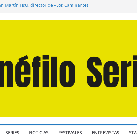
uan Martín Hsu, director de «Los Caminantes
Día D: Bajo Presión» de Anthony Maras (2026)
gendro» de Hanna Bergholm (2026)
s Domingos» de Alauda Ruiz de Azúa (2025)
 Odisea» de Christopher Nolan (2026)
SERIES
NOTICIAS
FESTIVALES
ENTREVISTAS
STA