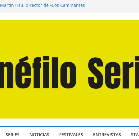
 Martín Hsu, director de «Los Caminantes
a D: Bajo Presión» de Anthony Maras (2026)
ndro» de Hanna Bergholm (2026)
Domingos» de Alauda Ruiz de Azúa (2025)
isea» de Christopher Nolan (2026)
SERIES
NOTICIAS
FESTIVALES
ENTREVISTAS
STA