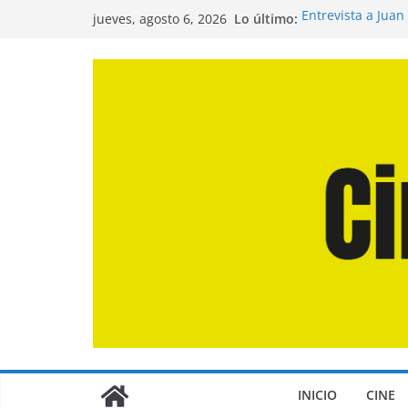
Saltar
Lo último:
Entrevista a Juan
jueves, agosto 6, 2026
al
de la Calle»
Crítica de «El Dí
contenido
Crítica de «Enge
Crítica de «Los 
Crítica de «La Od
INICIO
CINE