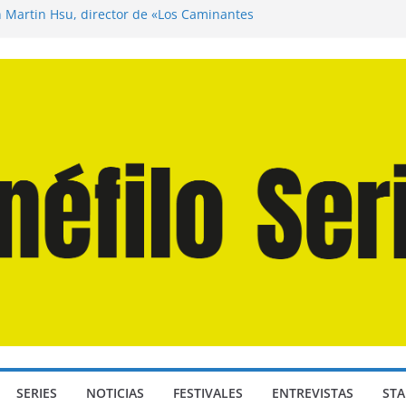
n Martín Hsu, director de «Los Caminantes
ía D: Bajo Presión» de Anthony Maras (2026)
endro» de Hanna Bergholm (2026)
 Domingos» de Alauda Ruiz de Azúa (2025)
disea» de Christopher Nolan (2026)
SERIES
NOTICIAS
FESTIVALES
ENTREVISTAS
STA