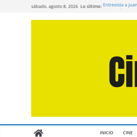
Saltar
Lo último:
Entrevista a Jua
sábado, agosto 8, 2026
al
de la Calle»
Crítica de «El D
contenido
Crítica de «Eng
Crítica de «Los
Crítica de «La O
INICIO
CINE