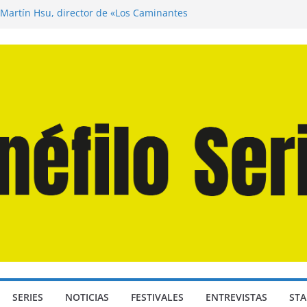
 Martín Hsu, director de «Los Caminantes
a D: Bajo Presión» de Anthony Maras (2026)
ndro» de Hanna Bergholm (2026)
Domingos» de Alauda Ruiz de Azúa (2025)
isea» de Christopher Nolan (2026)
SERIES
NOTICIAS
FESTIVALES
ENTREVISTAS
STA