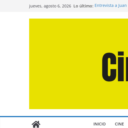
Saltar
Lo último:
Entrevista a Juan
jueves, agosto 6, 2026
al
de la Calle»
Crítica de «El Dí
contenido
Crítica de «Enge
Crítica de «Los 
Crítica de «La Od
INICIO
CINE