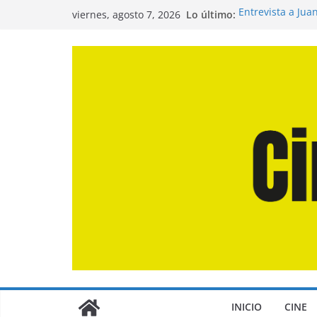
Saltar
Lo último:
Entrevista a Jua
viernes, agosto 7, 2026
al
de la Calle»
Crítica de «El D
contenido
Crítica de «Eng
Crítica de «Los
Crítica de «La O
INICIO
CINE