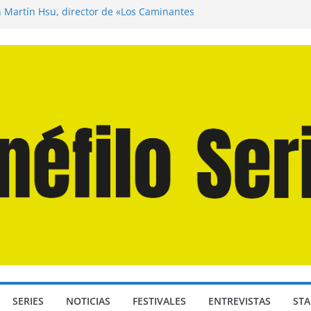
n Martín Hsu, director de «Los Caminantes
ía D: Bajo Presión» de Anthony Maras (2026)
endro» de Hanna Bergholm (2026)
 Domingos» de Alauda Ruiz de Azúa (2025)
disea» de Christopher Nolan (2026)
SERIES
NOTICIAS
FESTIVALES
ENTREVISTAS
STA