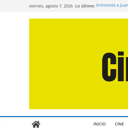
Saltar
Lo último:
Entrevista a Jua
viernes, agosto 7, 2026
al
de la Calle»
Crítica de «El D
contenido
Crítica de «Eng
Crítica de «Los
Crítica de «La O
INICIO
CINE