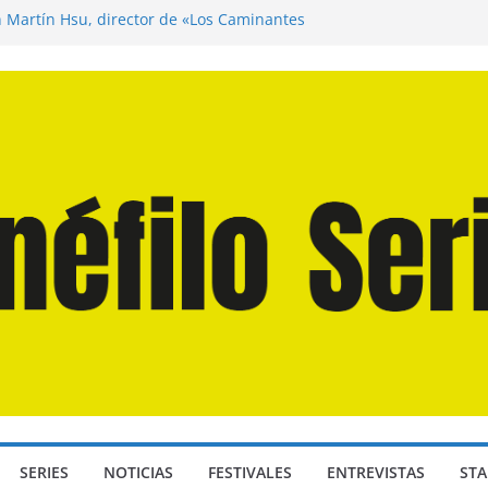
n Martín Hsu, director de «Los Caminantes
ía D: Bajo Presión» de Anthony Maras (2026)
endro» de Hanna Bergholm (2026)
 Domingos» de Alauda Ruiz de Azúa (2025)
disea» de Christopher Nolan (2026)
SERIES
NOTICIAS
FESTIVALES
ENTREVISTAS
STA