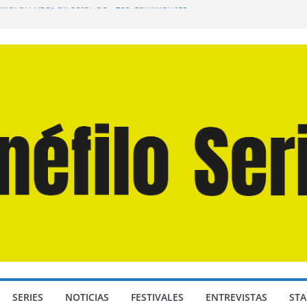
 Martín Hsu, director de «Los Caminantes
a D: Bajo Presión» de Anthony Maras (2026)
ndro» de Hanna Bergholm (2026)
Domingos» de Alauda Ruiz de Azúa (2025)
isea» de Christopher Nolan (2026)
SERIES
NOTICIAS
FESTIVALES
ENTREVISTAS
STA