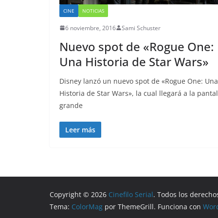
CINE
NOTICIAS
6 noviembre, 2016
Sami Schuster
Nuevo spot de «Rogue One:
Una Historia de Star Wars»
Disney lanzó un nuevo spot de «Rogue One: Una
Historia de Star Wars», la cual llegará a la pantal
grande
Leer más
Copyright © 2026
Cinefilo Serial
. Todos los derecho
Tema:
ColorMag
por ThemeGrill. Funciona con
Wor