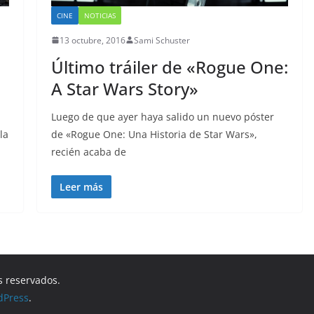
CINE
NOTICIAS
13 octubre, 2016
Sami Schuster
Último tráiler de «Rogue One:
A Star Wars Story»
Luego de que ayer haya salido un nuevo póster
la
de «Rogue One: Una Historia de Star Wars»,
recién acaba de
Leer más
s reservados.
dPress
.