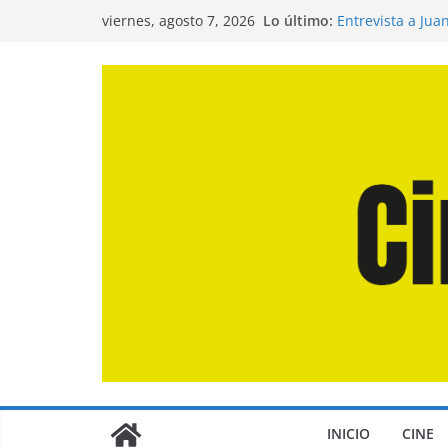
Saltar
Lo último:
Entrevista a Jua
viernes, agosto 7, 2026
al
de la Calle»
Crítica de «El D
contenido
Crítica de «Eng
Crítica de «Los
Crítica de «La O
INICIO
CINE