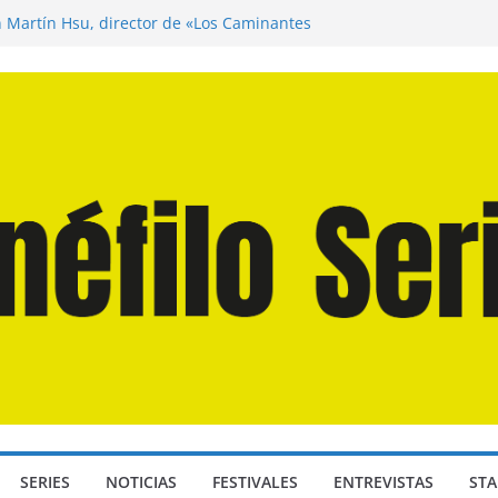
n Martín Hsu, director de «Los Caminantes
ía D: Bajo Presión» de Anthony Maras (2026)
endro» de Hanna Bergholm (2026)
 Domingos» de Alauda Ruiz de Azúa (2025)
disea» de Christopher Nolan (2026)
SERIES
NOTICIAS
FESTIVALES
ENTREVISTAS
STA