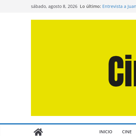
Saltar
Lo último:
Entrevista a Jua
sábado, agosto 8, 2026
al
de la Calle»
Crítica de «El D
contenido
Crítica de «Eng
Crítica de «Los
Crítica de «La O
INICIO
CINE