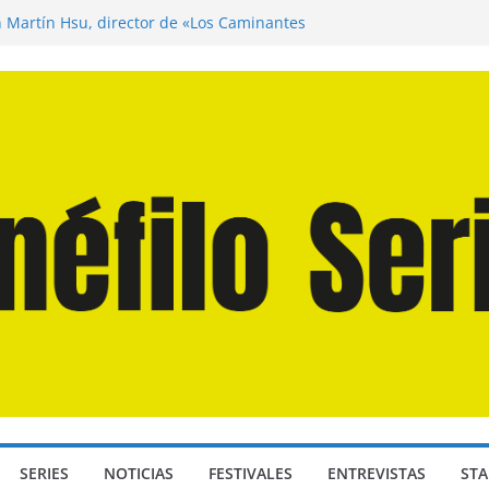
n Martín Hsu, director de «Los Caminantes
ía D: Bajo Presión» de Anthony Maras (2026)
endro» de Hanna Bergholm (2026)
 Domingos» de Alauda Ruiz de Azúa (2025)
disea» de Christopher Nolan (2026)
SERIES
NOTICIAS
FESTIVALES
ENTREVISTAS
STA