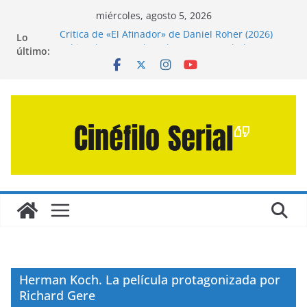
Saltar
miércoles, agosto 5, 2026
al
Crítica de «El Afinador» de Daniel Roher (2026)
Lo
contenido
Crítica de «Engendro» de Hanna Bergholm (2026)
último:
Crítica de «Los Domingos» de Alauda Ruiz de
Azúa (2025)
Crítica de «La Odisea» de Christopher Nolan
(2026)
Entrevista a Juan Martín Hsu, director de «Los
Caminantes de la Calle»
Herman Koch. La película protagonizada por
Richard Gere