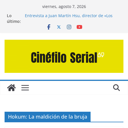
Saltar
viernes, agosto 7, 2026
al
Lo
Entrevista a Juan Martín Hsu, director de «Los
contenido
último:
Caminantes de la Calle»
Crítica de «El Día D: Bajo Presión» de Anthony
Maras (2026)
Crítica de «Engendro» de Hanna Bergholm (2026)
Crítica de «Los Domingos» de Alauda Ruiz de
Azúa (2025)
Crítica de «La Odisea» de Christopher Nolan
(2026)
Hokum: La maldición de la bruja