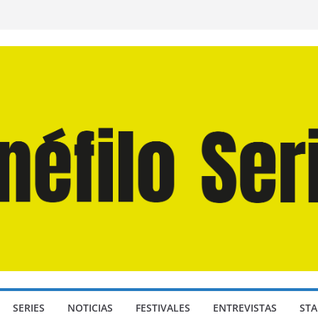
 Martín Hsu, director de «Los Caminantes
a D: Bajo Presión» de Anthony Maras (2026)
ndro» de Hanna Bergholm (2026)
Domingos» de Alauda Ruiz de Azúa (2025)
isea» de Christopher Nolan (2026)
SERIES
NOTICIAS
FESTIVALES
ENTREVISTAS
STA