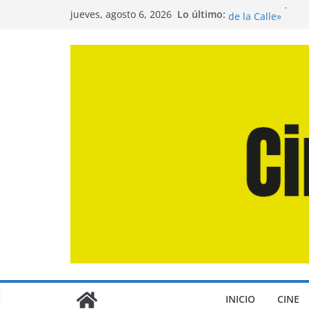
Saltar
Entrevista a Juan
Lo último:
jueves, agosto 6, 2026
de la Calle»
al
Crítica de «El Dí
contenido
Crítica de «Enge
Crítica de «Los 
Crítica de «La Od
INICIO
CINE