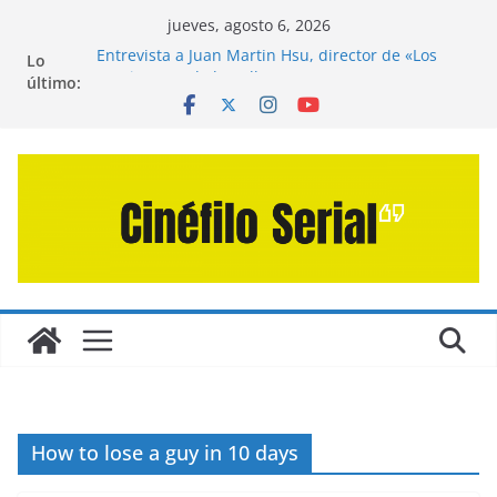
Saltar
jueves, agosto 6, 2026
al
Entrevista a Juan Martín Hsu, director de «Los
Lo
contenido
Caminantes de la Calle»
último:
Crítica de «El Día D: Bajo Presión» de Anthony
Maras (2026)
Crítica de «Engendro» de Hanna Bergholm (2026)
Crítica de «Los Domingos» de Alauda Ruiz de
Azúa (2025)
Crítica de «La Odisea» de Christopher Nolan
(2026)
How to lose a guy in 10 days