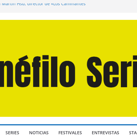
n Martín Hsu, director de «Los Caminantes
ía D: Bajo Presión» de Anthony Maras (2026)
endro» de Hanna Bergholm (2026)
 Domingos» de Alauda Ruiz de Azúa (2025)
disea» de Christopher Nolan (2026)
SERIES
NOTICIAS
FESTIVALES
ENTREVISTAS
STA