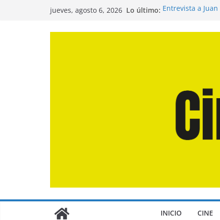
Saltar
Lo último:
Entrevista a Juan
jueves, agosto 6, 2026
al
de la Calle»
Crítica de «El Dí
contenido
Crítica de «Enge
Crítica de «Los 
Crítica de «La Od
INICIO
CINE