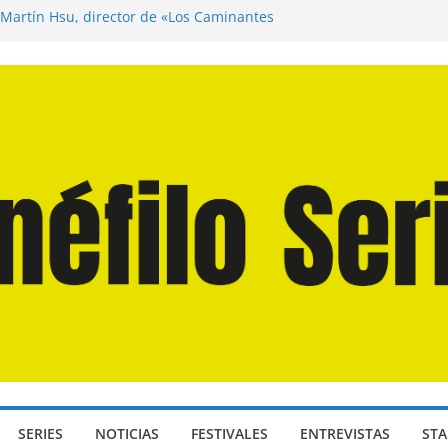
 Martín Hsu, director de «Los Caminantes
a D: Bajo Presión» de Anthony Maras (2026)
ndro» de Hanna Bergholm (2026)
Domingos» de Alauda Ruiz de Azúa (2025)
isea» de Christopher Nolan (2026)
SERIES
NOTICIAS
FESTIVALES
ENTREVISTAS
STA