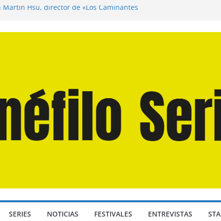
n Martín Hsu, director de «Los Caminantes
ía D: Bajo Presión» de Anthony Maras (2026)
endro» de Hanna Bergholm (2026)
 Domingos» de Alauda Ruiz de Azúa (2025)
disea» de Christopher Nolan (2026)
SERIES
NOTICIAS
FESTIVALES
ENTREVISTAS
STA