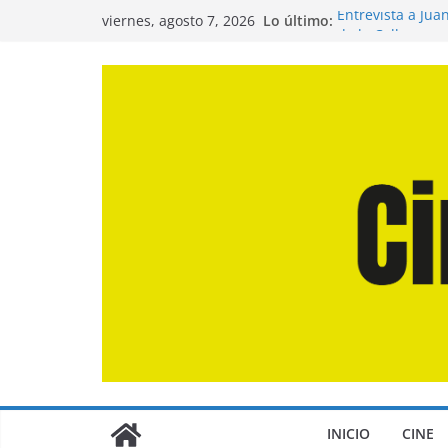
Saltar
Lo último:
Entrevista a Jua
viernes, agosto 7, 2026
al
de la Calle»
Crítica de «El D
contenido
Crítica de «Eng
Crítica de «Los
Crítica de «La O
INICIO
CINE