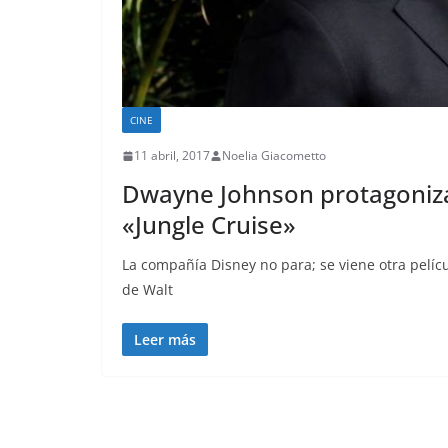
CINE
11 abril, 2017
Noelia Giacometto
Dwayne Johnson protagonizar
«Jungle Cruise»
La compañía Disney no para; se viene otra pelícu
de Walt
Leer más