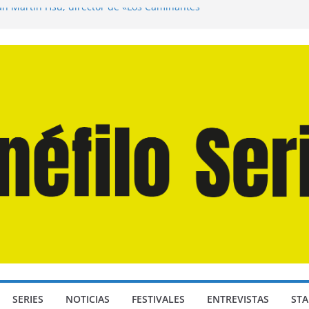
uan Martín Hsu, director de «Los Caminantes
Día D: Bajo Presión» de Anthony Maras (2026)
gendro» de Hanna Bergholm (2026)
s Domingos» de Alauda Ruiz de Azúa (2025)
 Odisea» de Christopher Nolan (2026)
SERIES
NOTICIAS
FESTIVALES
ENTREVISTAS
STA