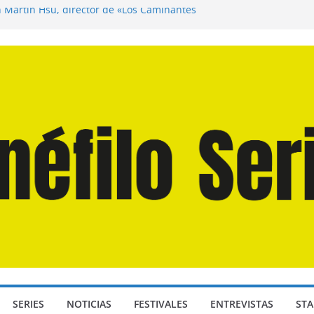
n Martín Hsu, director de «Los Caminantes
ía D: Bajo Presión» de Anthony Maras (2026)
endro» de Hanna Bergholm (2026)
 Domingos» de Alauda Ruiz de Azúa (2025)
disea» de Christopher Nolan (2026)
SERIES
NOTICIAS
FESTIVALES
ENTREVISTAS
STA