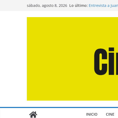
Saltar
Lo último:
Entrevista a Jua
sábado, agosto 8, 2026
al
de la Calle»
Crítica de «El D
contenido
Crítica de «Eng
Crítica de «Los
Crítica de «La O
INICIO
CINE