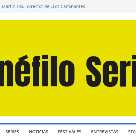
n Martín Hsu, director de «Los Caminantes
ía D: Bajo Presión» de Anthony Maras (2026)
endro» de Hanna Bergholm (2026)
 Domingos» de Alauda Ruiz de Azúa (2025)
disea» de Christopher Nolan (2026)
SERIES
NOTICIAS
FESTIVALES
ENTREVISTAS
STA