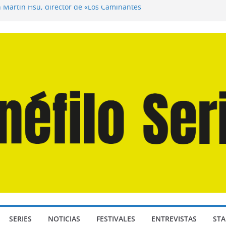
n Martín Hsu, director de «Los Caminantes
ía D: Bajo Presión» de Anthony Maras (2026)
endro» de Hanna Bergholm (2026)
 Domingos» de Alauda Ruiz de Azúa (2025)
disea» de Christopher Nolan (2026)
SERIES
NOTICIAS
FESTIVALES
ENTREVISTAS
STA