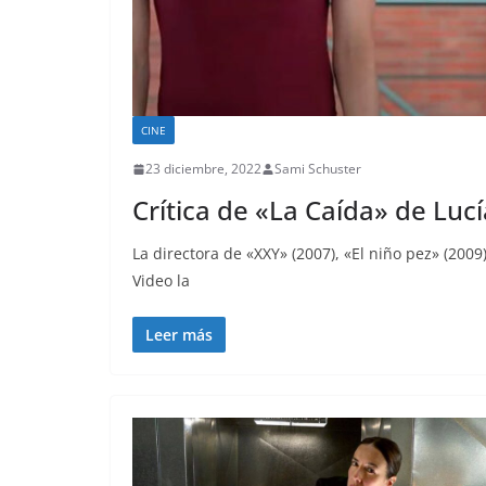
CINE
23 diciembre, 2022
Sami Schuster
Crítica de «La Caída» de Luc
La directora de «XXY» (2007), «El niño pez» (20
Video la
Leer más