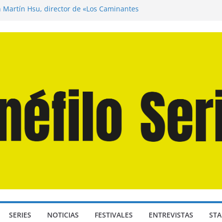
n Martín Hsu, director de «Los Caminantes
ía D: Bajo Presión» de Anthony Maras (2026)
endro» de Hanna Bergholm (2026)
 Domingos» de Alauda Ruiz de Azúa (2025)
disea» de Christopher Nolan (2026)
SERIES
NOTICIAS
FESTIVALES
ENTREVISTAS
STA