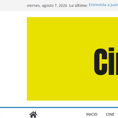
Saltar
Lo último:
Entrevista a Jua
viernes, agosto 7, 2026
al
de la Calle»
Crítica de «El D
contenido
Crítica de «Eng
Crítica de «Los
Crítica de «La O
INICIO
CINE