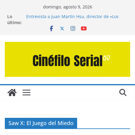
Saltar
domingo, agosto 9, 2026
al
Lo
Entrevista a Juan Martín Hsu, director de «Los
contenido
último:
Caminantes de la Calle»
Crítica de «El Día D: Bajo Presión» de Anthony
Maras (2026)
Crítica de «Engendro» de Hanna Bergholm (2026)
Crítica de «Los Domingos» de Alauda Ruiz de
Azúa (2025)
Crítica de «La Odisea» de Christopher Nolan
(2026)
Saw X: El Juego del Miedo