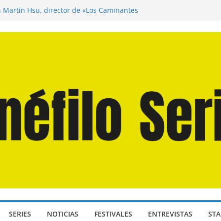
disea» de Christopher Nolan (2026)
n Martín Hsu, director de «Los Caminantes
ía D: Bajo Presión» de Anthony Maras (2026)
endro» de Hanna Bergholm (2026)
 Domingos» de Alauda Ruiz de Azúa (2025)
SERIES
NOTICIAS
FESTIVALES
ENTREVISTAS
STA