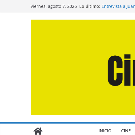
Crítica de «La O
Saltar
Lo último:
viernes, agosto 7, 2026
Entrevista a Jua
al
de la Calle»
Crítica de «El D
contenido
Crítica de «Eng
Crítica de «Los
INICIO
CINE