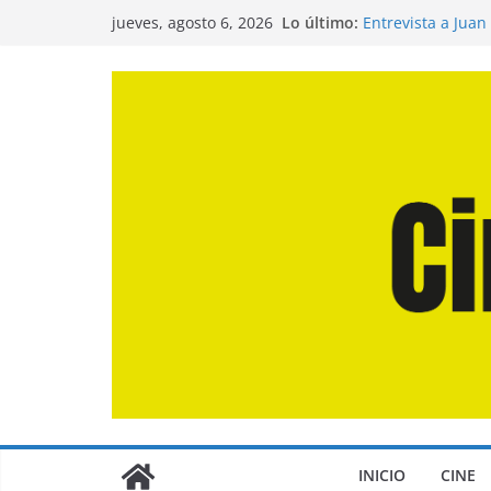
Saltar
Lo último:
Entrevista a Juan
jueves, agosto 6, 2026
al
de la Calle»
Crítica de «El Dí
contenido
Crítica de «Enge
Crítica de «Los 
Crítica de «La Od
INICIO
CINE