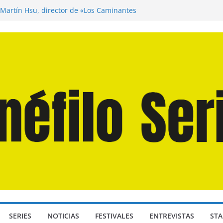
 Martín Hsu, director de «Los Caminantes
a D: Bajo Presión» de Anthony Maras (2026)
ndro» de Hanna Bergholm (2026)
Domingos» de Alauda Ruiz de Azúa (2025)
isea» de Christopher Nolan (2026)
SERIES
NOTICIAS
FESTIVALES
ENTREVISTAS
STA