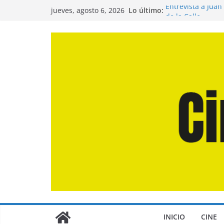
Saltar
Lo último:
Entrevista a Juan
jueves, agosto 6, 2026
al
de la Calle»
Crítica de «El Dí
contenido
Crítica de «Enge
Crítica de «Los 
Crítica de «La Od
INICIO
CINE