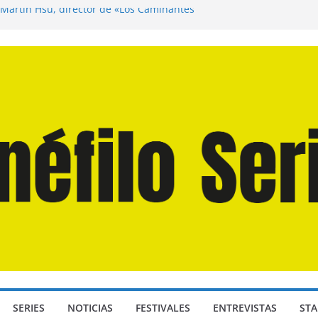
 Martín Hsu, director de «Los Caminantes
a D: Bajo Presión» de Anthony Maras (2026)
ndro» de Hanna Bergholm (2026)
Domingos» de Alauda Ruiz de Azúa (2025)
isea» de Christopher Nolan (2026)
SERIES
NOTICIAS
FESTIVALES
ENTREVISTAS
STA