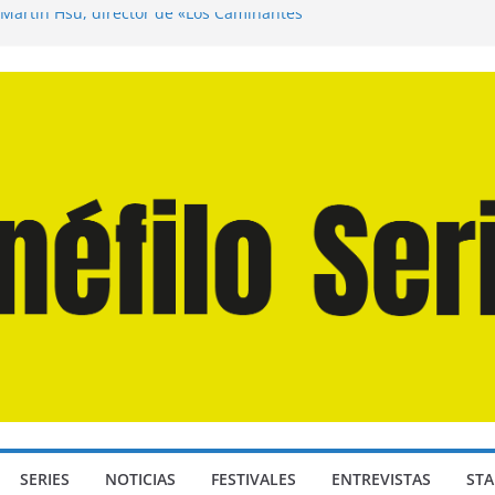
 Martín Hsu, director de «Los Caminantes
a D: Bajo Presión» de Anthony Maras (2026)
ndro» de Hanna Bergholm (2026)
Domingos» de Alauda Ruiz de Azúa (2025)
isea» de Christopher Nolan (2026)
SERIES
NOTICIAS
FESTIVALES
ENTREVISTAS
STA