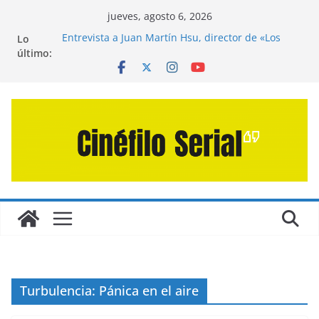
Saltar
jueves, agosto 6, 2026
al
Entrevista a Juan Martín Hsu, director de «Los
Lo
contenido
Caminantes de la Calle»
último:
Crítica de «El Día D: Bajo Presión» de Anthony
Maras (2026)
Crítica de «Engendro» de Hanna Bergholm (2026)
Crítica de «Los Domingos» de Alauda Ruiz de
Azúa (2025)
Crítica de «La Odisea» de Christopher Nolan
(2026)
Turbulencia: Pánica en el aire