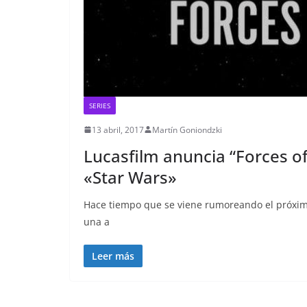
SERIES
13 abril, 2017
Martín Goniondzki
Lucasfilm anuncia “Forces o
«Star Wars»
Hace tiempo que se viene rumoreando el próxim
una a
Leer más