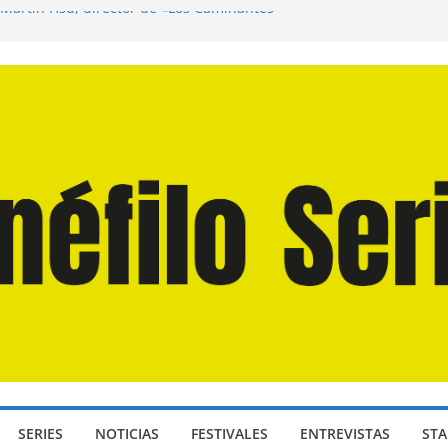
 Martín Hsu, director de «Los Caminantes
a D: Bajo Presión» de Anthony Maras (2026)
ndro» de Hanna Bergholm (2026)
Domingos» de Alauda Ruiz de Azúa (2025)
isea» de Christopher Nolan (2026)
SERIES
NOTICIAS
FESTIVALES
ENTREVISTAS
STA