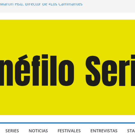
 Martín Hsu, director de «Los Caminantes
a D: Bajo Presión» de Anthony Maras (2026)
ndro» de Hanna Bergholm (2026)
Domingos» de Alauda Ruiz de Azúa (2025)
isea» de Christopher Nolan (2026)
SERIES
NOTICIAS
FESTIVALES
ENTREVISTAS
STA