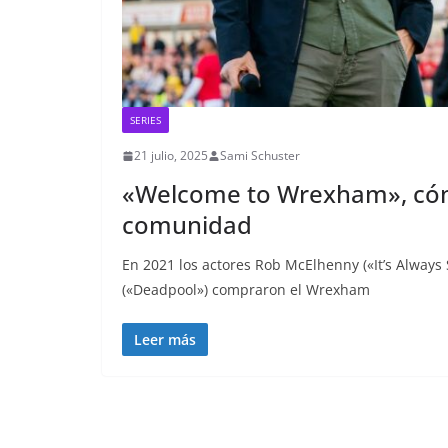
SERIES
21 julio, 2025
Sami Schuster
«Welcome to Wrexham», cómo
comunidad
En 2021 los actores Rob McElhenny («It’s Always
(«Deadpool») compraron el Wrexham
Leer más