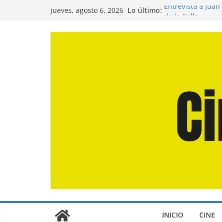
Saltar
Lo último:
Entrevista a Juan
jueves, agosto 6, 2026
al
de la Calle»
Crítica de «El Dí
contenido
Crítica de «Enge
Crítica de «Los 
Crítica de «La Od
INICIO
CINE