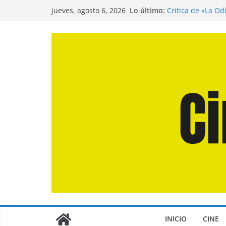
Saltar
Lo último:
Crítica de «La Od
jueves, agosto 6, 2026
al
Entrevista a Juan
de la Calle»
contenido
Crítica de «El Dí
Crítica de «Enge
Crítica de «Los 
INICIO
CINE