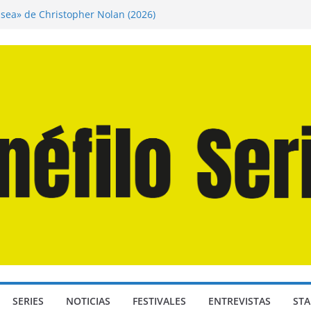
isea» de Christopher Nolan (2026)
 Martín Hsu, director de «Los Caminantes
a D: Bajo Presión» de Anthony Maras (2026)
ndro» de Hanna Bergholm (2026)
Domingos» de Alauda Ruiz de Azúa (2025)
SERIES
NOTICIAS
FESTIVALES
ENTREVISTAS
STA