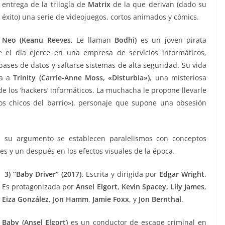
entrega de la trilogía de
Matrix
de la que derivan (dado su
éxito) una serie de videojuegos, cortos animados y cómics.
Neo (Keanu Reeves
, Le llaman
Bodhi)
es un joven pirata
e el día ejerce en una empresa de servicios informáticos,
bases de datos y saltarse sistemas de alta seguridad. Su vida
ca a
Trinity (Carrie-Anne Moss, «Disturbia»)
, una misteriosa
 los ‘hackers’ informáticos. La muchacha le propone llevarle
Los chicos del barrio»), personaje que supone una obsesión
n su argumento se establecen paralelismos con conceptos
ntes y un después en los efectos visuales de la época.
3)
“Baby Driver” (2017).
Escrita y dirigida por
Edgar Wright
.
Es protagonizada por
Ansel Elgort
,
Kevin Spacey, Lily James
,
Eiza González
,
Jon Hamm
,
Jamie Foxx
, y
Jon Bernthal
.
Baby (Ansel Elgort)
es un conductor de escape criminal en