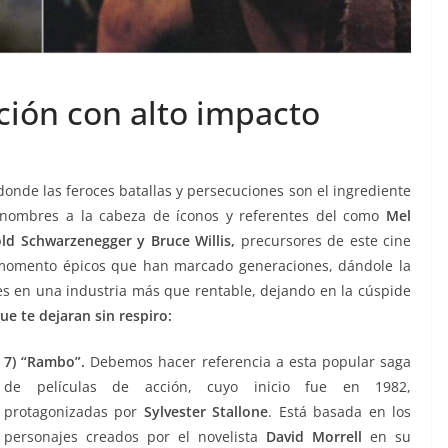
cción con alto impacto
onde las feroces batallas y persecuciones son el ingrediente
s nombres a la cabeza de íconos y referentes del como
Mel
old Schwarzenegger y Bruce Willis,
precursores de este cine
momento épicos que han marcado generaciones, dándole la
res en una industria más que rentable, dejando en la cúspide
e te dejaran sin respiro:
7) “Rambo”.
Debemos hacer referencia a esta popular saga
de películas de acción, cuyo inicio fue en 1982,
protagonizadas por
Sylvester Stallone
. Está basada en los
personajes creados por el novelista
David Morrell
en su