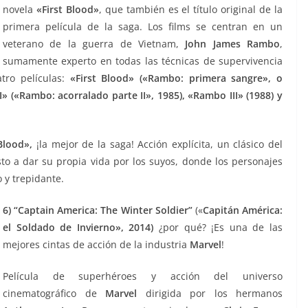
novela
«
First Blood»
, que también es el título original de la
primera película de la saga. Los films se centran en un
veterano de la guerra de Vietnam,
John James Rambo
,
sumamente experto en todas las técnicas de supervivencia
atro películas:
«
First Blood» («Rambo: primera sangre», o
I» («Rambo: acorralado parte II», 1985), «Rambo III» (1988) y
Blood»,
¡la mejor de la saga! Acción explícita, un clásico del
o a dar su propia vida por los suyos, donde los personajes
 y trepidante.
6) “
Captain America: The Winter Soldier”
(«
Capitán América:
el Soldado de Invierno», 2014)
¿por qué? ¡Es una de las
mejores cintas de acción de la industria
Marvel
!
Película de superhéroes y acción del universo
cinematográfico de
Marvel
dirigida por los hermanos