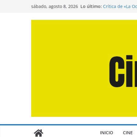
Saltar
Lo último:
Crítica de «La O
sábado, agosto 8, 2026
al
Entrevista a Jua
de la Calle»
contenido
Crítica de «El D
Crítica de «Eng
Crítica de «Los
INICIO
CINE