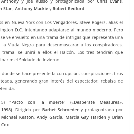
Anthony
y
Joe Russo
y protagonizada por
Chris Evans
,
n Stan
,
Anthony Mackie
y
Robert Redford
.
s en Nueva York con Los Vengadores, Steve Rogers, alias el
hington D.C. intentando adaptarse al mundo moderno. Pero
e se ve envuelto en una trama de intrigas que representa una
 la Viuda Negra para desenmascarar a los conspiradores.
trama, se unirá a ellos el Halcón. Los tres tendrán que
nario: el Soldado de Invierno.
,
donde se hace presente la corrupción, conspiraciones, tiros
teada, generando gran interés del espectador, rebalsa de
etenida.
5)
“Pacto con la muerte” («Desperate Measures»,
1998).
Dirigida por
Barbet Schroeder
y protagonizada por
Michael Keaton
,
Andy García
,
Marcia Gay Harden
y
Brian
Cox