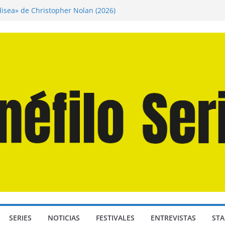
disea» de Christopher Nolan (2026)
n Martín Hsu, director de «Los Caminantes
ía D: Bajo Presión» de Anthony Maras (2026)
endro» de Hanna Bergholm (2026)
 Domingos» de Alauda Ruiz de Azúa (2025)
SERIES
NOTICIAS
FESTIVALES
ENTREVISTAS
STA