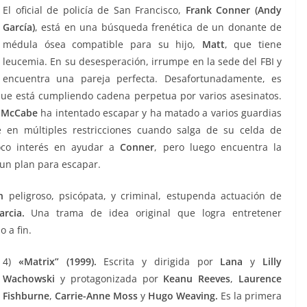
El oficial de policía de San Francisco,
Frank Conner
(Andy
García)
, está en una búsqueda frenética de un donante de
médula ósea compatible para su hijo,
Matt
, que tiene
leucemia. En su desesperación, irrumpe en la sede del FBI y
encuentra una pareja perfecta. Desafortunadamente, es
que está cumpliendo cadena perpetua por varios asesinatos.
o
McCabe
ha intentado escapar y ha matado a varios guardias
 en múltiples restricciones cuando salga de su celda de
co interés en ayudar a
Conner
, pero luego encuentra la
 un plan para escapar.
n
peligroso, psicópata, y criminal, estupenda actuación de
rcia.
Una trama de idea original que logra entretener
 a fin.
4)
«
Matrix” (1999).
Escrita y dirigida por
Lana
y
Lilly
Wachowski
y protagonizada por
Keanu Reeves
,
Laurence
Fishburne
,
Carrie-Anne Moss
y
Hugo Weaving.
Es la primera