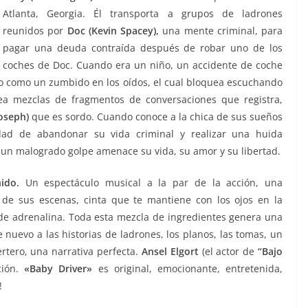
Atlanta, Georgia. Él transporta a grupos de ladrones
reunidos por
Doc (Kevin Spacey),
una mente criminal, para
pagar una deuda contraída después de robar uno de los
coches de Doc. Cuando era un niño, un accidente de coche
ito como un zumbido en los oídos, el cual bloquea escuchando
rea mezclas de fragmentos de conversaciones que registra,
Joseph)
que es sordo. Cuando conoce a la chica de sus sueños
dad de abandonar su vida criminal y realizar una huida
 un malogrado golpe amenace su vida, su amor y su libertad.
nido.
Un espectáculo musical a la par de la acción, una
de sus escenas, cinta que te mantiene con los ojos en la
s de adrenalina. Toda esta mezcla de ingredientes genera una
 nuevo a las historias de ladrones, los planos, las tomas, un
ertero, una narrativa perfecta.
Ansel Elgort
(el actor de
“Bajo
ción.
«
Baby Driver»
es original, emocionante, entretenida,
!