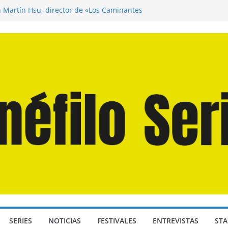
n Martín Hsu, director de «Los Caminantes
ía D: Bajo Presión» de Anthony Maras (2026)
endro» de Hanna Bergholm (2026)
 Domingos» de Alauda Ruiz de Azúa (2025)
disea» de Christopher Nolan (2026)
SERIES
NOTICIAS
FESTIVALES
ENTREVISTAS
STA