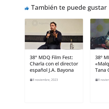
También te puede gustar
38° MDQ Film Fest:
38º M
Charla con el director
«Malq
español J.A. Bayona
Tana G
8 noviembre, 2023
8 novie