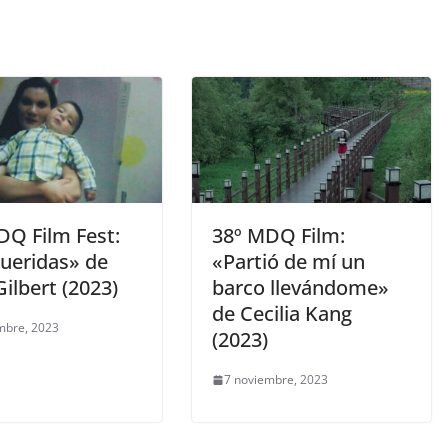
DQ Film Fest:
38º MDQ Film:
ueridas» de
«Partió de mí un
ilbert (2023)
barco llevándome»
de Cecilia Kang
mbre, 2023
(2023)
7 noviembre, 2023