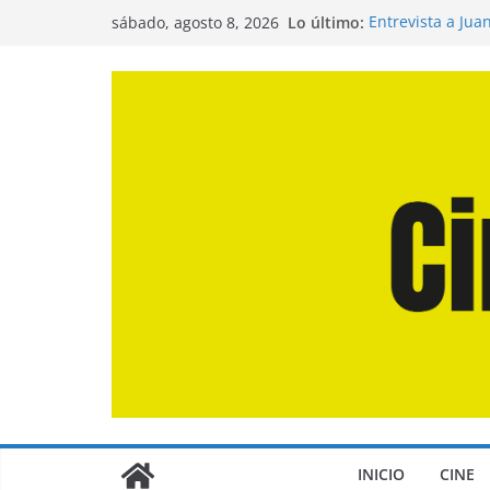
Saltar
Lo último:
Entrevista a Jua
sábado, agosto 8, 2026
al
de la Calle»
Crítica de «El D
contenido
Crítica de «Eng
Crítica de «Los
Crítica de «La O
INICIO
CINE