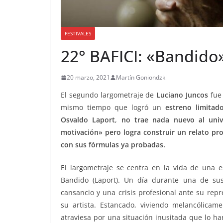
FESTIVALES
22° BAFICI: «Bandido»
20 marzo, 2021
Martín Goniondzki
El segundo largometraje de
Luciano Juncos
fue 
mismo tiempo que logró un
estreno limitad
Osvaldo Laport
,
no trae nada nuevo al univ
motivación» pero logra construir un relato pro
con sus fórmulas ya probadas.
El largometraje se centra en la vida de una e
Bandido (Laport). Un día durante una de sus 
cansancio y una crisis profesional ante su re
su artista. Estancado, viviendo melancólicam
atraviesa por una situación inusitada que lo h