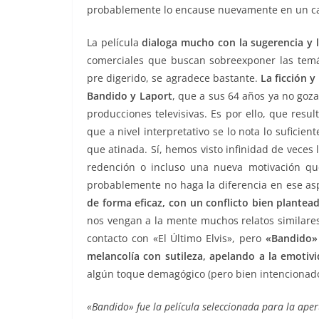
probablemente lo encause nuevamente en un ca
La película
dialoga mucho con la sugerencia y 
comerciales que buscan sobreexponer las temát
pre digerido, se agradece bastante.
La ficción 
Bandido y Laport
, que a sus 64 años ya no goza
producciones televisivas. Es por ello, que resu
que a nivel interpretativo se lo nota lo sufic
que atinada. Sí, hemos visto infinidad de veces 
redención o incluso una nueva motivación qu
probablemente no haga la diferencia en ese asp
de forma eficaz, con un conflicto bien plantea
nos vengan a la mente muchos relatos similares
contacto con «El Último Elvis», pero
«Bandido» 
melancolía con sutileza, apelando a la emotivi
algún toque demagógico (pero bien intencionado
«Bandido» fue la película seleccionada para la aper