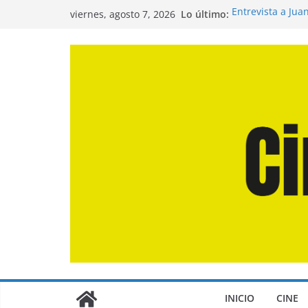
Saltar
Lo último:
Entrevista a Jua
viernes, agosto 7, 2026
al
de la Calle»
Crítica de «El D
contenido
Crítica de «Eng
Crítica de «Los
Crítica de «La O
INICIO
CINE