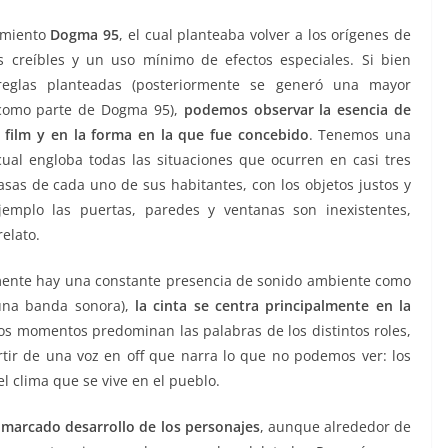
vimiento
Dogma 95
, el cual planteaba volver a los orígenes de
ás creíbles y un uso mínimo de efectos especiales. Si bien
reglas planteadas (posteriormente se generó una mayor
a como parte de Dogma 95),
podemos observar la esencia de
l film y en la forma en la que fue concebido
. Tenemos una
 cual engloba todas las situaciones que ocurren en casi tres
asas de cada uno de sus habitantes, con los objetos justos y
jemplo las puertas, paredes y ventanas son inexistentes,
relato.
mente hay una constante presencia de sonido ambiente como
 una banda sonora),
la cinta se centra principalmente en la
os momentos predominan las palabras de los distintos roles,
tir de una voz en off que narra lo que no podemos ver: los
l clima que se vive en el pueblo.
n
marcado desarrollo de los personajes
, aunque alrededor de