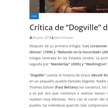
CINE
Crítica de “Dogville” 
26 junio, 2018
Sami Schuster
Después de su primera trilogía
“Los corazones
Idiotas” (1998) y “Bailando en la Oscuridad» (20
trilogía centrada en los Estados Unidos. La p
seguida por
“Manderlay” (2005) y “Washington”
“Dogville”
cuenta la historia de Grace
(Nicole K
en un pequeño pueblo llamado Dogville. Nadie qu
Thomas Edison
(Paul Bettany)
los convenza, los 
y es por eso que comienza a realizar tareas 
vuelven muy efectivas. Pero con el correr del 
pueblo, los individuos querrán más compensacio