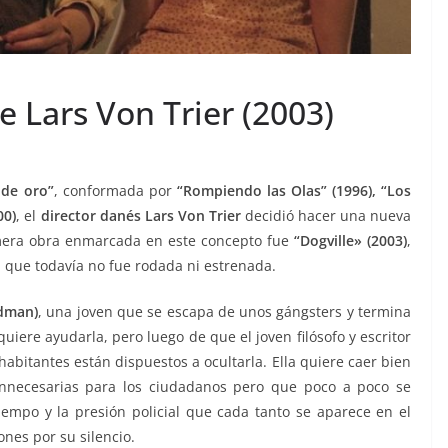
de Lars Von Trier (2003)
 de oro”
, conformada por
“Rompiendo las Olas” (1996), “Los
00)
, el
director danés Lars Von Trier
decidió hacer una nueva
rimera obra enmarcada en este concepto fue
“Dogville» (2003)
,
, que todavía no fue rodada ni estrenada.
idman)
, una joven que se escapa de unos gángsters y termina
iere ayudarla, pero luego de que el joven filósofo y escritor
habitantes están dispuestos a ocultarla. Ella quiere caer bien
innecesarias para los ciudadanos pero que poco a poco se
tiempo y la presión policial que cada tanto se aparece en el
nes por su silencio.