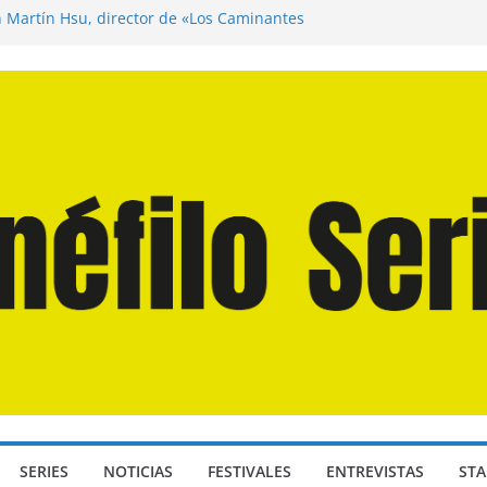
n Martín Hsu, director de «Los Caminantes
ía D: Bajo Presión» de Anthony Maras (2026)
endro» de Hanna Bergholm (2026)
 Domingos» de Alauda Ruiz de Azúa (2025)
disea» de Christopher Nolan (2026)
SERIES
NOTICIAS
FESTIVALES
ENTREVISTAS
STA