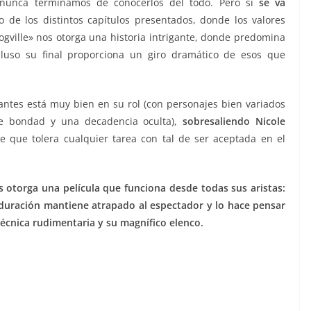
l nunca terminamos de conocerlos del todo. Pero sí
se va
go de los distintos capítulos presentados, donde los valores
ogville» nos otorga una historia intrigante, donde predomina
cluso su final proporciona un giro dramático de esos que
antes está muy bien en su rol (con personajes bien variados
e bondad y una decadencia oculta),
sobresaliendo Nicole
 que tolera cualquier tarea con tal de ser aceptada en el
s otorga una película que funciona desde todas sus aristas:
a duración mantiene atrapado al espectador y lo hace pensar
 técnica rudimentaria y su magnífico elenco.