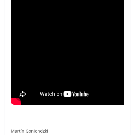
Martín Goniondzki