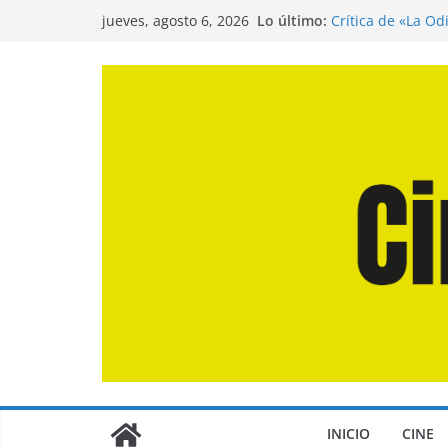
Saltar
Lo último:
Crítica de «La Od
jueves, agosto 6, 2026
al
Entrevista a Juan
de la Calle»
contenido
Crítica de «El Dí
Crítica de «Enge
Crítica de «Los 
INICIO
CINE