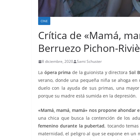
CINE
Crítica de «Mamá, m
Berruezo Pichon-Riviè
8 diciembre, 2020
Sami Schuster
La
ópera prima
de la guionista y directora
Sol B
verano, donde una pequeña niña se ahoga en un
duelo con la ayuda de sus primas, una mayor 
porque su madre está sumida en la depresión.
«Mamá, mamá, mamá»
nos propone ahondar en
una chica que busca la contención de los ad
femenino durante la pubertad
, tocando temas
maternidad, el peligro al que se expone en un