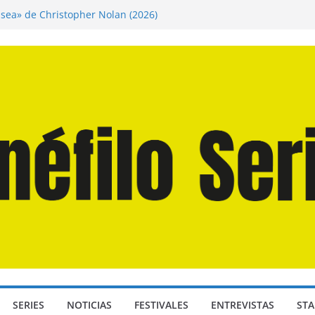
isea» de Christopher Nolan (2026)
 Martín Hsu, director de «Los Caminantes
a D: Bajo Presión» de Anthony Maras (2026)
ndro» de Hanna Bergholm (2026)
Domingos» de Alauda Ruiz de Azúa (2025)
SERIES
NOTICIAS
FESTIVALES
ENTREVISTAS
STA