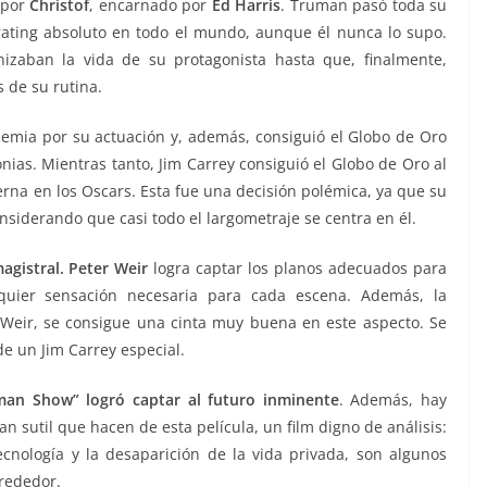
 por
Christof
, encarnado por
Ed Harris
. Truman pasó toda su
rating absoluto en todo el mundo, aunque él nunca lo supo.
anizaban la vida de su protagonista hasta que, finalmente,
 de su rutina.
emia por su actuación y, además, consiguió el Globo de Oro
as. Mientras tanto, Jim Carrey consiguió el Globo de Oro al
terna en los Oscars. Esta fue una decisión polémica, ya que su
nsiderando que casi todo el largometraje se centra en él.
agistral. Peter Weir
logra captar los planos adecuados para
alquier sensación necesaria para cada escena. Además, la
 Weir, se consigue una cinta muy buena en este aspecto. Se
e un Jim Carrey especial.
man Show”
logró captar al futuro inminente
. Además, hay
 sutil que hacen de esta película, un film digno de análisis:
tecnología y la desaparición de la vida privada, son algunos
lrededor.