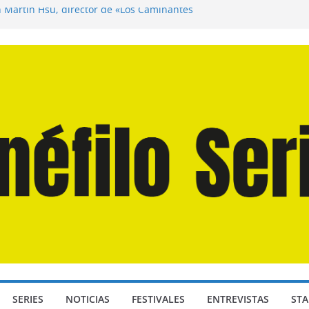
n Martín Hsu, director de «Los Caminantes
ía D: Bajo Presión» de Anthony Maras (2026)
endro» de Hanna Bergholm (2026)
 Domingos» de Alauda Ruiz de Azúa (2025)
disea» de Christopher Nolan (2026)
SERIES
NOTICIAS
FESTIVALES
ENTREVISTAS
STA