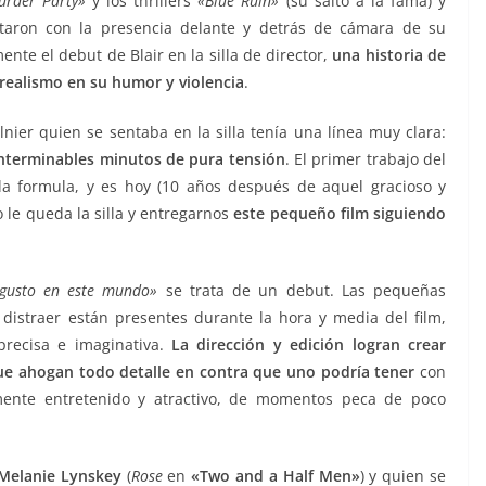
urder Party»
y los thrillers
«Blue Ruin»
(su salto a la fama) y
ntaron con la presencia delante y detrás de cámara de su
mente el debut de Blair en la silla de director,
una historia de
l realismo en su humor y violencia
.
nier quien se sentaba en la silla tenía una línea muy clara:
 interminables minutos de pura tensión
. El primer trabajo del
 formula, y es hoy (10 años después de aquel gracioso y
 le queda la silla y entregarnos
este pequeño film siguiendo
gusto en este mundo»
se trata de un debut. Las pequeñas
distraer están presentes durante la hora y media del film,
 precisa e imaginativa.
La dirección y edición logran crear
ue ahogan todo detalle en contra que uno podría tener
con
ente entretenido y atractivo, de momentos peca de poco
Melanie Lynskey
(
Rose
en
«
Two and a Half Men»
) y quien se