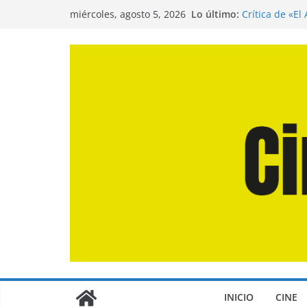
Saltar
Lo último:
Crítica de «El
miércoles, agosto 5, 2026
al
Crítica de «E
Crítica de «L
contenido
Crítica de «L
Entrevista a 
de la Calle»
INICIO
CINE