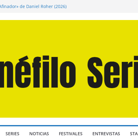
 Afinador» de Daniel Roher (2026)
ngendro» de Hanna Bergholm (2026)
os Domingos» de Alauda Ruiz de Azúa (2025)
a Odisea» de Christopher Nolan (2026)
Juan Martín Hsu, director de «Los Caminantes
SERIES
NOTICIAS
FESTIVALES
ENTREVISTAS
STA