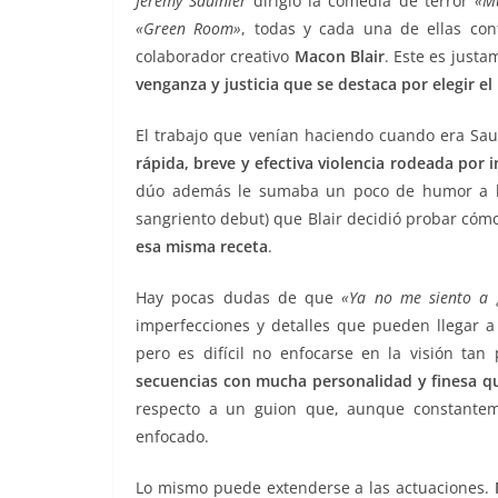
Jeremy Saulnier
dirigió la comedia de terror
«M
«Green Room»
, todas y cada una de ellas co
colaborador creativo
Macon Blair
. Este es justa
venganza y justicia que se destaca por elegir e
El trabajo que venían haciendo cuando era Saul
rápida, breve y efectiva violencia rodeada por
dúo
además le sumaba un poco de humor a la
sangriento debut) que Blair decidió probar cómo
esa misma receta
.
Hay pocas dudas de que
«Ya no me siento a 
imperfecciones y detalles que pueden llegar a 
pero es difícil no enfocarse en la visión tan
secuencias con mucha personalidad y finesa q
respecto a un guion que, aunque constantem
enfocado.
Lo mismo puede extenderse a las actuaciones.