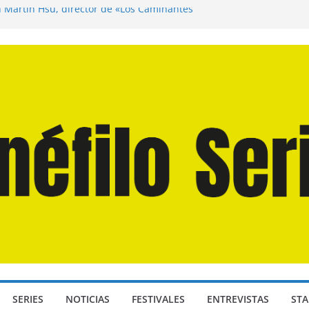
n Martín Hsu, director de «Los Caminantes
ía D: Bajo Presión» de Anthony Maras (2026)
endro» de Hanna Bergholm (2026)
 Domingos» de Alauda Ruiz de Azúa (2025)
disea» de Christopher Nolan (2026)
SERIES
NOTICIAS
FESTIVALES
ENTREVISTAS
STA