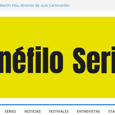
 Martín Hsu, director de «Los Caminantes
a D: Bajo Presión» de Anthony Maras (2026)
ndro» de Hanna Bergholm (2026)
omingos» de Alauda Ruiz de Azúa (2025)
isea» de Christopher Nolan (2026)
SERIES
NOTICIAS
FESTIVALES
ENTREVISTAS
STA