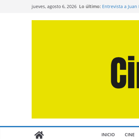
Saltar
Lo último:
Entrevista a Juan
jueves, agosto 6, 2026
al
de la Calle»
Crítica de «El Dí
contenido
Crítica de «Enge
Crítica de «Los D
Crítica de «La Od
INICIO
CINE