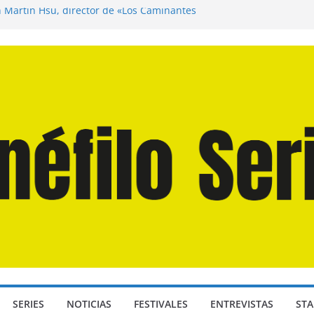
n Martín Hsu, director de «Los Caminantes
ía D: Bajo Presión» de Anthony Maras (2026)
endro» de Hanna Bergholm (2026)
 Domingos» de Alauda Ruiz de Azúa (2025)
disea» de Christopher Nolan (2026)
SERIES
NOTICIAS
FESTIVALES
ENTREVISTAS
STA