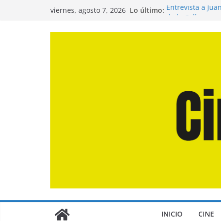
Saltar
Lo último:
Entrevista a Jua
viernes, agosto 7, 2026
al
de la Calle»
Crítica de «El D
contenido
Crítica de «Eng
Crítica de «Los
Crítica de «La O
INICIO
CINE