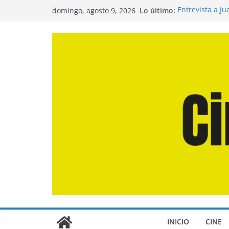
Saltar
Lo último:
Entrevista a J
domingo, agosto 9, 2026
al
de la Calle»
Crítica de «El 
contenido
Crítica de «En
Crítica de «Lo
Crítica de «La
INICIO
CINE