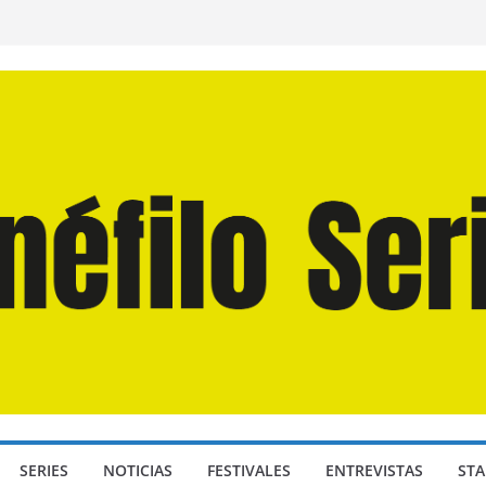
 Martín Hsu, director de «Los Caminantes
a D: Bajo Presión» de Anthony Maras (2026)
ndro» de Hanna Bergholm (2026)
Domingos» de Alauda Ruiz de Azúa (2025)
isea» de Christopher Nolan (2026)
SERIES
NOTICIAS
FESTIVALES
ENTREVISTAS
STA