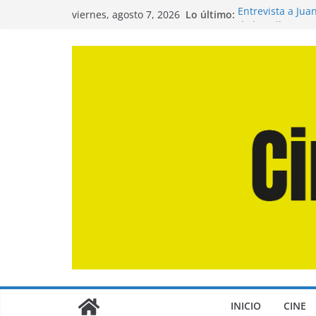
Saltar
Lo último:
Entrevista a Jua
viernes, agosto 7, 2026
al
de la Calle»
Crítica de «El D
contenido
Crítica de «Eng
Crítica de «Los
Crítica de «La O
INICIO
CINE