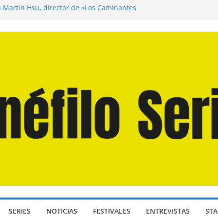
n Martín Hsu, director de «Los Caminantes
ía D: Bajo Presión» de Anthony Maras (2026)
endro» de Hanna Bergholm (2026)
 Domingos» de Alauda Ruiz de Azúa (2025)
disea» de Christopher Nolan (2026)
SERIES
NOTICIAS
FESTIVALES
ENTREVISTAS
STA