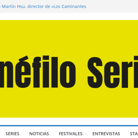
n Martín Hsu, director de «Los Caminantes
ía D: Bajo Presión» de Anthony Maras (2026)
endro» de Hanna Bergholm (2026)
 Domingos» de Alauda Ruiz de Azúa (2025)
disea» de Christopher Nolan (2026)
SERIES
NOTICIAS
FESTIVALES
ENTREVISTAS
STA