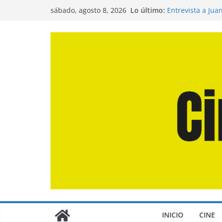
Saltar
Lo último:
Entrevista a Jua
sábado, agosto 8, 2026
al
de la Calle»
Crítica de «El D
contenido
Crítica de «Eng
Crítica de «Los
Crítica de «La O
INICIO
CINE