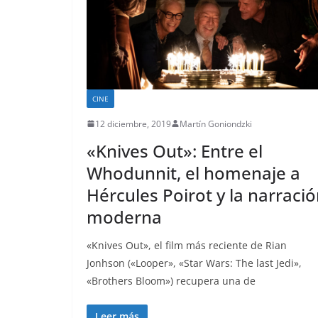
CINE
12 diciembre, 2019
Martín Goniondzki
«Knives Out»: Entre el
Whodunnit, el homenaje a
Hércules Poirot y la narraci
moderna
«Knives Out», el film más reciente de Rian
Jonhson («Looper», «Star Wars: The last Jedi»,
«Brothers Bloom») recupera una de
Leer más