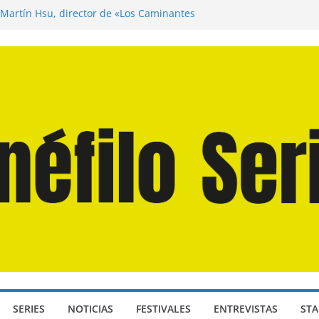
 Martín Hsu, director de «Los Caminantes
a D: Bajo Presión» de Anthony Maras (2026)
ndro» de Hanna Bergholm (2026)
Domingos» de Alauda Ruiz de Azúa (2025)
isea» de Christopher Nolan (2026)
SERIES
NOTICIAS
FESTIVALES
ENTREVISTAS
STA