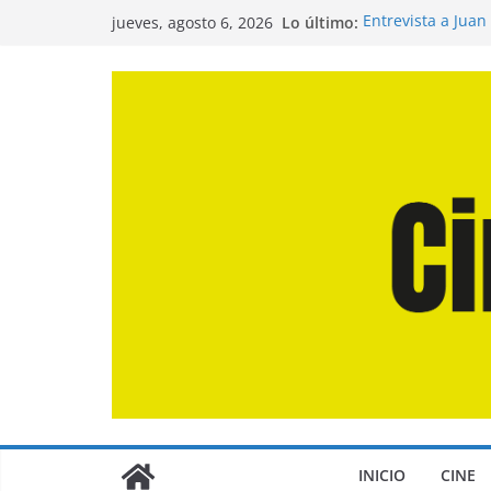
Saltar
Lo último:
Entrevista a Juan
jueves, agosto 6, 2026
al
de la Calle»
Crítica de «El Dí
contenido
Crítica de «Enge
Crítica de «Los 
Crítica de «La Od
INICIO
CINE