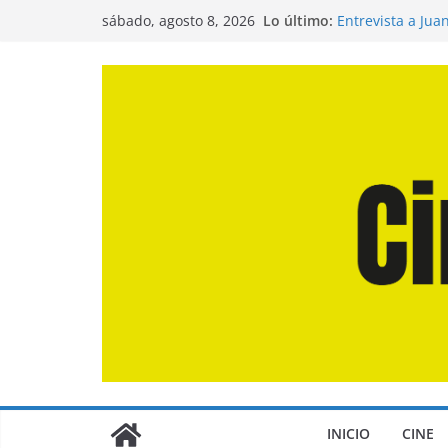
Saltar
Lo último:
Entrevista a Jua
sábado, agosto 8, 2026
al
de la Calle»
Crítica de «El D
contenido
Crítica de «Eng
Crítica de «Los
Crítica de «La O
INICIO
CINE