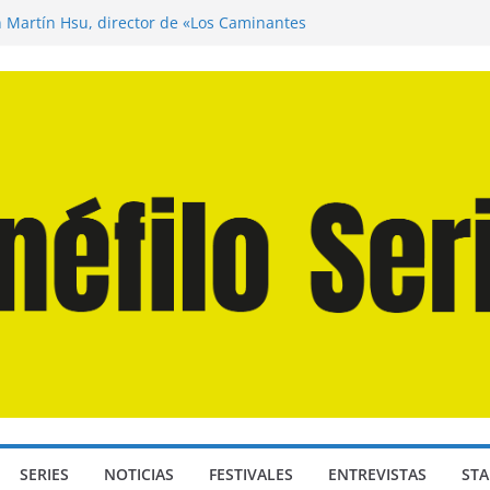
n Martín Hsu, director de «Los Caminantes
ía D: Bajo Presión» de Anthony Maras (2026)
endro» de Hanna Bergholm (2026)
 Domingos» de Alauda Ruiz de Azúa (2025)
disea» de Christopher Nolan (2026)
SERIES
NOTICIAS
FESTIVALES
ENTREVISTAS
STA