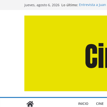
Saltar
Lo último:
Entrevista a Juan
jueves, agosto 6, 2026
al
de la Calle»
Crítica de «El Dí
contenido
Crítica de «Enge
Crítica de «Los 
Crítica de «La Od
INICIO
CINE