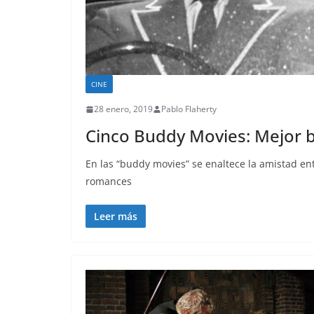
CINE
28 enero, 2019
Pablo Flaherty
Cinco Buddy Movies: Mejor 
En las “buddy movies” se enaltece la amistad e
romances
Leer más