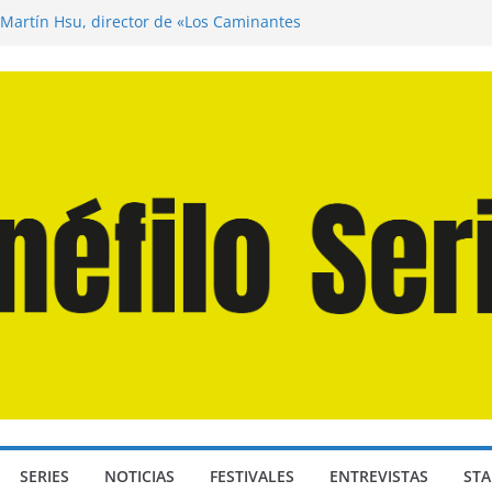
 Martín Hsu, director de «Los Caminantes
a D: Bajo Presión» de Anthony Maras (2026)
ndro» de Hanna Bergholm (2026)
Domingos» de Alauda Ruiz de Azúa (2025)
isea» de Christopher Nolan (2026)
SERIES
NOTICIAS
FESTIVALES
ENTREVISTAS
STA